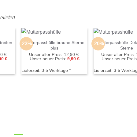
liefert.
treifen
Mutterpasshülle braune Sterne
Mutterpasshülle Dek
-23%
-20%
plus
Sterne
Ursprünglicher
Ursprünglicher
90
€
Unser alter Preis:
12,90
€
Unser alter Preis:
Aktueller
Preis
Aktueller
Preis
90
€
Unser neuer Preis:
9,90
€
Unser neuer Preis
Preis
war:
Preis
war:
ist:
12,90 €
ist:
12,90 €
Lieferzeit:
3-5 Werktage *
Lieferzeit:
3-5 Werktag
9,90 €.
9,90 €.