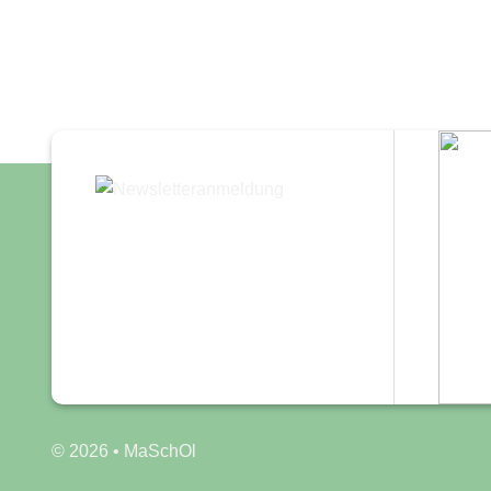
© 2026 • MaSchOl