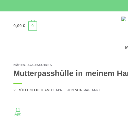
Zum
Inhalt
springen
0,00
€
0
M
NÄHEN
,
ACCESSOIRES
Mutterpasshülle in meinem H
VERÖFFENTLICHT AM
11. APRIL 2019
VON
MARIANNE
11
Apr.