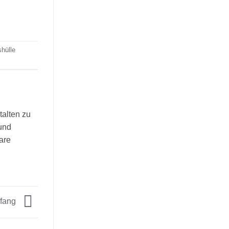
hülle
talten zu
und
are
nfang