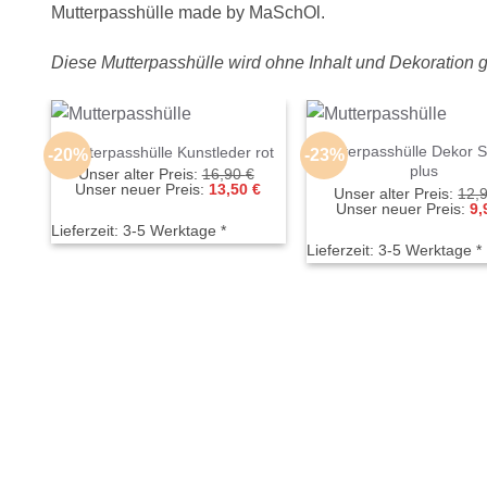
Mutterpasshülle made by MaSchOl.
Diese Mutterpasshülle wird ohne Inhalt und Dekoration ge
Mutterpasshülle Dekor S
Mutterpasshülle Kunstleder rot
-20%
-23%
plus
Ursprünglicher
Unser alter Preis:
16,90
€
Preis
Aktueller
Unser neuer Preis:
13,50
€
Unser alter Preis:
12,
war:
Preis
Unser neuer Preis:
9,
16,90 €
ist:
Lieferzeit:
3-5 Werktage *
13,50 €.
Lieferzeit:
3-5 Werktage *