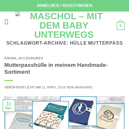
Zum
ANMELDEN / REGISTRIEREN
Inhalt
springen
0
SCHLAGWORT-ARCHIVE:
HÜLLE MUTTERPASS
NÄHEN
,
ACCESSOIRES
Mutterpasshülle in meinem Handmade-
Sortiment
VERÖFFENTLICHT AM
11. APRIL 2019
VON
MARIANNE
11
Apr.