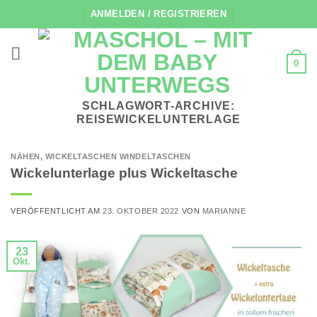
Zum
ANMELDEN / REGISTRIEREN
Inhalt
springen
0
SCHLAGWORT-ARCHIVE:
REISEWICKELUNTERLAGE
NÄHEN
,
WICKELTASCHEN WINDELTASCHEN
Wickelunterlage plus Wickeltasche
VERÖFFENTLICHT AM
23. OKTOBER 2022
VON
MARIANNE
23
Okt.