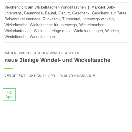
Veröffentlicht am
Wickeltaschen Windeltaschen
|
Markiert
Baby
unterwegs
,
Baumwolle
,
Beutel
,
Geburt
,
Geschenk
,
Geschenk zur Taufe
,
Reisewickelunterlage
,
Rucksack
,
Turnbeutel
,
unterwegs wickeln
,
Wickeltasche
,
Wickeltasche für unterwegs
,
Wickeltaschen
,
Wickelunterlage
,
Wickelunterlage mobil
,
Wickelunterlagen
,
Windeln
,
Windeltasche
,
Windeltaschen
NÄHEN
,
WICKELTASCHEN WINDELTASCHEN
neue 3teilige Windel- und Wickeltasche
VERÖFFENTLICHT AM
14. APRIL 2018
VON
MARIANNE
14
Apr.