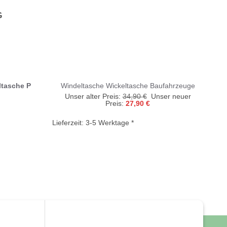
G
ltasche P
Windeltasche Wickeltasche Baufahrzeuge
Ursprünglicher
Unser alter Preis:
34,90
€
Unser neuer
Aktueller
Preis
Preis:
27,90
€
Preis
war:
Lief
ist:
34,90 €
Lieferzeit:
3-5 Werktage *
27,90 €.