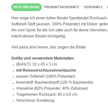
BESCHREIBUNG
PRODUKTSICHERHEIT
VERSAND 2
Hier zeige ich einen tollen Beutel Sportbeutel Rucksack
Softshell-Stoff (aussen, 100% Polyester) mit Dekor gefer
ihn zum Sport, für die Uni oder auch für deine Utensilie
macht diesen Beutel einzigartig.
Viel passt also hinein, das zeigen die Bilder
Größe und verwendete Materialien
.
→ (BxHxT): 32 x 45 x 3 cm
→
mit Reissverschlussinnentasche
→ aussen Softshell (100% Polyester).
→ Innenstoff: Baumwollstoff (100 % Baumwolle)
→ Vlieseline (60% Polyester, 40% Zellulose)
→ Trageriemen Rucksack: 60 x 0,6 cm
→ Verschluss: Kordelzug