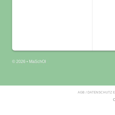
© 2026 • MaSchOl
AGB / DATENSCHUTZ 
C