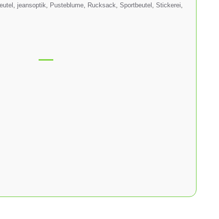
eutel
,
jeansoptik
,
Pusteblume
,
Rucksack
,
Sportbeutel
,
Stickerei
,