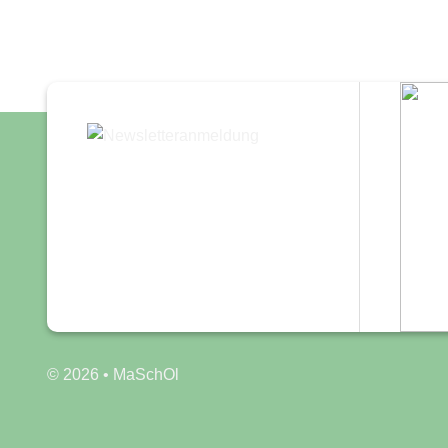
© 2026 • MaSchOl