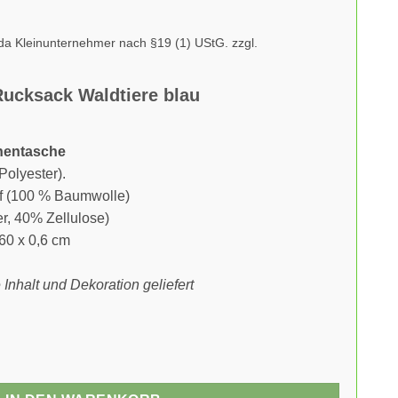
da Kleinunternehmer nach §19 (1) UStG.
zzgl.
Rucksack Waldtiere blau
nentasche
olyester).
ff (100 % Baumwolle)
r, 40% Zellulose)
60 x 0,6 cm
Inhalt und Dekoration geliefert