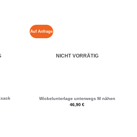
Auf Anfrage
G
NICHT VORRÄTIG
ksack
Wickelunterlage unterwegs M nähen
46,90
€
Lief