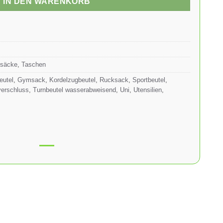
IN DEN WARENKORB
ksäcke
,
Taschen
eutel
,
Gymsack
,
Kordelzugbeutel
,
Rucksack
,
Sportbeutel
,
verschluss
,
Turnbeutel wasserabweisend
,
Uni
,
Utensilien
,