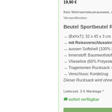
19,90
€
Kein Mehrwertsteuerausweis, 
Versandkosten
Beutel Sportbeutel 
→ (BxHxT): 32 x 45 x 3 cm
→
mit Reissverschlussin
→ aussen Softshell (100% P
→ Innenstoff: Baumwollsto
→ Vlieseline (60% Polyeste
→ Trageriemen Rucksack: 
→ Verschluss: Kordelzug
Dieser Rucksack wird ohne 
Lieferzeit:
3-5 Werktage *
🚚 sofort verfügbar