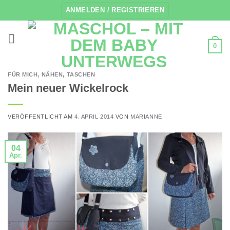
Zum
ANMELDEN / REGISTRIEREN
Inhalt
springen
0
FÜR MICH
,
NÄHEN
,
TASCHEN
Mein neuer Wickelrock
VERÖFFENTLICHT AM
4. APRIL 2014
VON
MARIANNE
04
Apr.