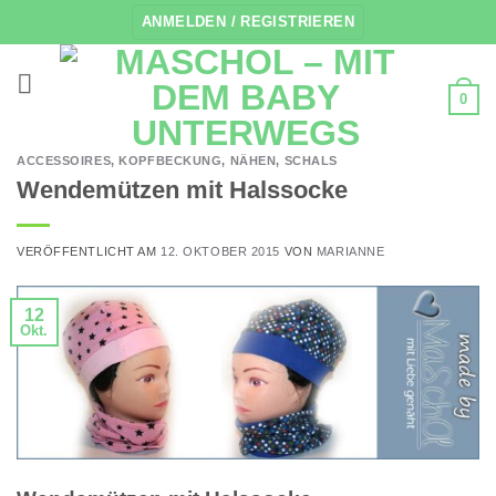
Zum
ANMELDEN / REGISTRIEREN
Inhalt
springen
0
ACCESSOIRES
,
KOPFBECKUNG
,
NÄHEN
,
SCHALS
Wendemützen mit Halssocke
VERÖFFENTLICHT AM
12. OKTOBER 2015
VON
MARIANNE
12
Okt.