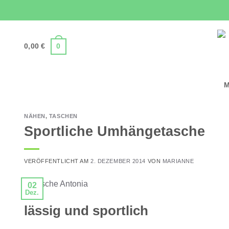
Zum
Inhalt
springen
0,00
€
0
M
NÄHEN
,
TASCHEN
Sportliche Umhängetasche
VERÖFFENTLICHT AM
2. DEZEMBER 2014
VON
MARIANNE
02
Dez.
lässig und sportlich