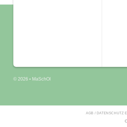
© 2026 • MaSchOl
AGB / DATENSCHUTZ 
C