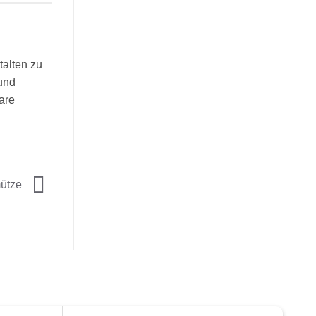
talten zu
und
are
ütze