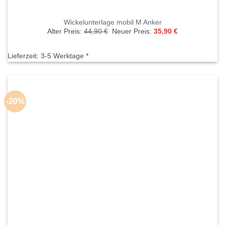
Wickelunterlage mobil M Anker
Ursprünglicher
Aktueller
Alter Preis:
44,90
€
Neuer Preis:
35,90
€
Preis
Preis
war:
ist:
44,90 €
35,90 €.
Lieferzeit:
3-5 Werktage *
-20%