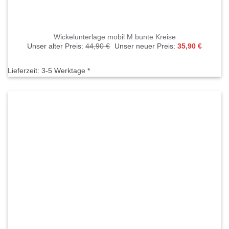
Wickelunterlage mobil M bunte Kreise
Ursprünglicher
Aktuelle
Unser alter Preis:
44,90
€
Unser neuer Preis:
35,90
€
Preis
Preis
war:
ist:
44,90 €
35,90 €.
Lieferzeit:
3-5 Werktage *