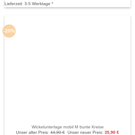
44,90 €
35,90 €.
Lieferzeit:
3-5 Werktage *
-20%
Wickelunterlage mobil M bunte Kreise
Ursprünglicher
Aktuelle
Unser alter Preis:
44,90
€
Unser neuer Preis:
35,90
€