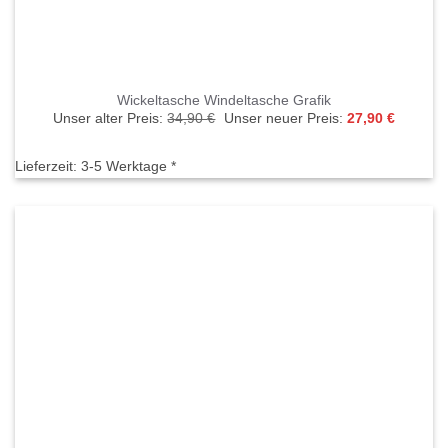
Wickeltasche Windeltasche Grafik
Ursprünglicher
Aktuelle
Unser alter Preis:
34,90
€
Unser neuer Preis:
27,90
€
Preis
Preis
war:
ist:
34,90 €
27,90 €.
Lieferzeit:
3-5 Werktage *