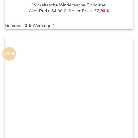
Wickeltasche Windeltasche Einhörner
Ursprünglicher
Aktueller
Alter Preis:
34,90
€
Neuer Preis:
27,90
€
Preis
Preis
war:
ist:
34,90 €
27,90 €.
Lieferzeit:
3-5 Werktage *
-20%