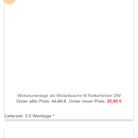
Wickelunterlage als Wickeltasche M Rotkehlchen DW
Ursprünglicher
Aktuelle
Unser alter Preis:
44,90
€
Unser neuer Preis:
35,90
€
Preis
Preis
war:
ist:
44,90 €
35,90 €.
Lieferzeit:
3-5 Werktage *