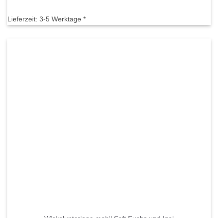
Preis
Preis
war:
ist:
44,90 €
35,90 €.
Lieferzeit:
3-5 Werktage *