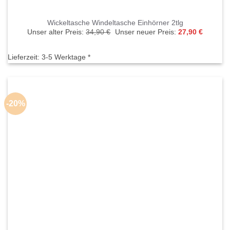
Wickeltasche Windeltasche Einhörner 2tlg
Ursprünglicher
Aktuelle
Unser alter Preis:
34,90
€
Unser neuer Preis:
27,90
€
Preis
Preis
war:
ist:
34,90 €
27,90 €.
Lieferzeit:
3-5 Werktage *
-20%