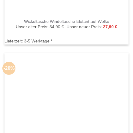
Wickeltasche Windeltasche Elefant auf Wolke
Ursprünglicher
Aktuelle
Unser alter Preis:
34,90
€
Unser neuer Preis:
27,90
€
Preis
Preis
war:
ist:
34,90 €
27,90 €.
Lieferzeit:
3-5 Werktage *
-20%