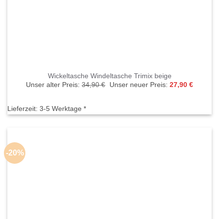
Wickeltasche Windeltasche Trimix beige
Ursprünglicher
Aktuelle
Unser alter Preis:
34,90
€
Unser neuer Preis:
27,90
€
Preis
Preis
war:
ist:
34,90 €
27,90 €.
Lieferzeit:
3-5 Werktage *
-20%