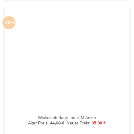
-20%
Wickelunterlage mobil M Anker
Ursprünglicher
Aktueller
Alter Preis:
44,90
€
Neuer Preis:
35,90
€
Preis
Preis
war:
ist: