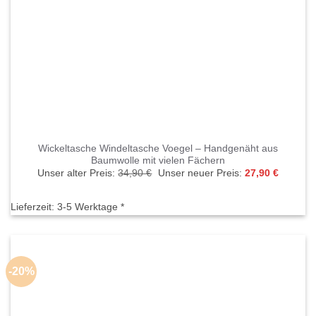
Wickeltasche Windeltasche Voegel – Handgenäht aus
Baumwolle mit vielen Fächern
Ursprünglicher
Aktuelle
Unser alter Preis:
34,90
€
Unser neuer Preis:
27,90
€
Preis
Preis
war:
ist:
34,90 €
27,90 €.
Lieferzeit:
3-5 Werktage *
-20%