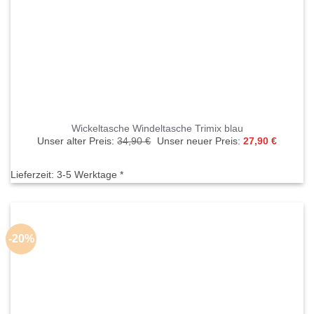
Wickeltasche Windeltasche Trimix blau
Ursprünglicher
Aktuelle
Unser alter Preis:
34,90
€
Unser neuer Preis:
27,90
€
Preis
Preis
war:
ist:
34,90 €
27,90 €.
Lieferzeit:
3-5 Werktage *
-20%