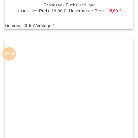
Schlafsack Fuchs und Igel
Ursprünglicher
Aktuelle
Unser alter Preis:
19,90
€
Unser neuer Preis:
15,90
€
Preis
Preis
war:
ist:
19,90 €
15,90 €.
Lieferzeit:
3-5 Werktage *
-19%