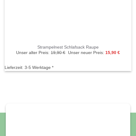
Strampelnest Schlafsack Raupe
Ursprünglicher
Aktuelle
Unser alter Preis:
19,90
€
Unser neuer Preis:
15,90
€
Preis
Preis
war:
ist:
19,90 €
15,90 €.
Lieferzeit:
3-5 Werktage *