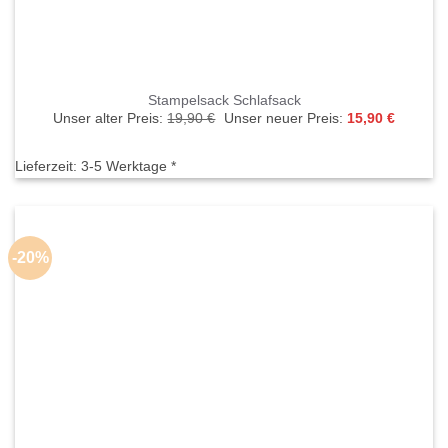
Stampelsack Schlafsack
Ursprünglicher
Aktuelle
Unser alter Preis:
19,90
€
Unser neuer Preis:
15,90
€
Preis
Preis
war:
ist:
19,90 €
15,90 €.
Lieferzeit:
3-5 Werktage *
-20%