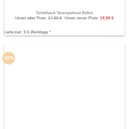
Schlafsack Strampelnest Ballon
Ursprünglicher
Aktuelle
Unser alter Preis:
17,90
€
Unser neuer Preis:
14,50
€
Preis
Preis
war:
ist:
17,90 €
14,50 €.
Lieferzeit:
3-5 Werktage *
-20%