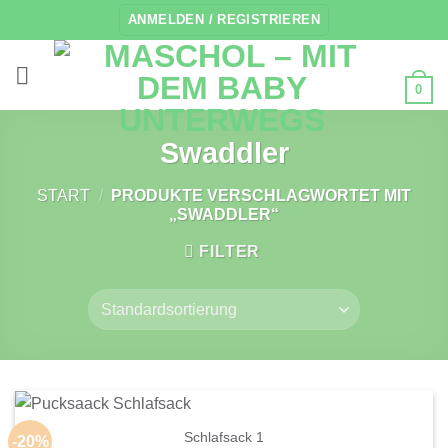
Zum
ANMELDEN / REGISTRIEREN
Inhalt
springen
0
Swaddler
START
/
PRODUKTE VERSCHLAGWORTET MIT
„SWADDLER“
FILTER
Schlafsack 1
-20%