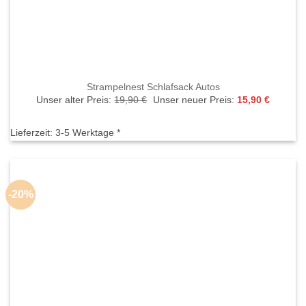
Strampelnest Schlafsack Autos
Ursprünglicher
Aktuelle
Unser alter Preis:
19,90
€
Unser neuer Preis:
15,90
€
Preis
Preis
war:
ist:
19,90 €
15,90 €.
Lieferzeit:
3-5 Werktage *
-20%