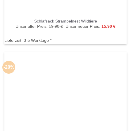
Schlafsack Strampelnest Wildtiere
Ursprünglicher
Aktuelle
Unser alter Preis:
19,90
€
Unser neuer Preis:
15,90
€
Preis
Preis
war:
ist:
19,90 €
15,90 €.
Lieferzeit:
3-5 Werktage *
-20%