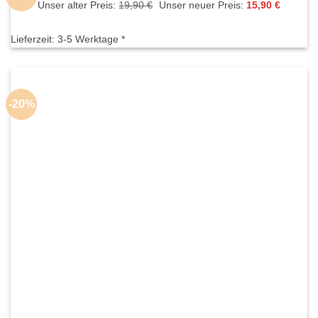
Ursprünglicher
Aktuelle
Unser alter Preis:
19,90
€
Unser neuer Preis:
15,90
€
Preis
Preis
war:
ist:
19,90 €
15,90 €.
Lieferzeit:
3-5 Werktage *
-20%