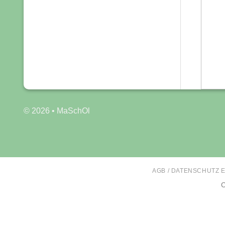
© 2026 • MaSchOl
AGB / DATENSCHUTZ 
C