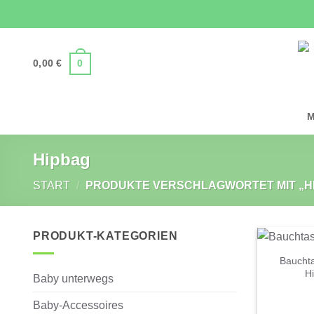
Zum
Inhalt
springen
0,00
€
0
M
Hipbag
START
/
PRODUKTE VERSCHLAGWORTET MIT „H
PRODUKT-KATEGORIEN
Bauchta
H
Baby unterwegs
Baby-Accessoires